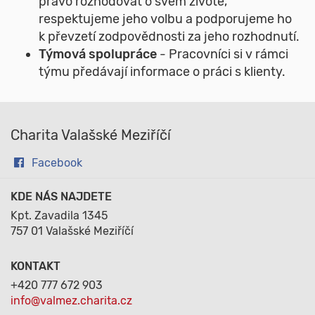
právo rozhodovat o svém životě,
respektujeme jeho volbu a podporujeme ho
k převzetí zodpovědnosti za jeho rozhodnutí.
Týmová spolupráce
- Pracovníci si v rámci
týmu předávají informace o práci s klienty.
Charita Valašské Meziříčí
Facebook
KDE NÁS NAJDETE
Kpt. Zavadila 1345
757 01 Valašské Meziříčí
KONTAKT
+420 777 672 903
info@valmez.charita.cz