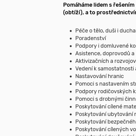
Pomáháme lidem s řešením (
(obtíží), a to prostřednictv
Péče o tělo, duši i ducha
Poradenství
Podpory i domluvené ko
Asistence, doprovodů a
Aktivizačních a rozvojo
Vedení k samostatnosti a
Nastavování hranic
Pomoci s nastavením str
Podpory rodičovských 
Pomoci s drobnými činn
Poskytování cílené mater
Poskytování ubytování n
Poskytování bezpečného 
Poskytování cílených vo