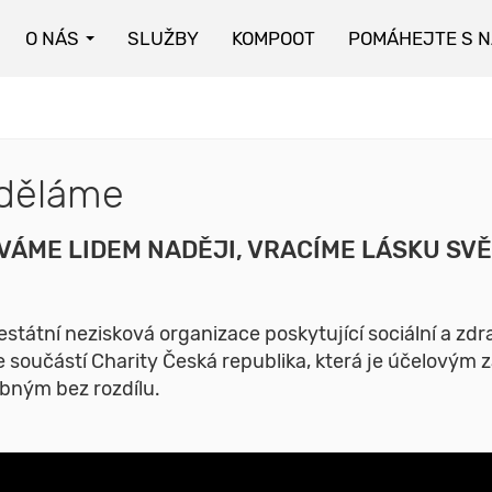
O NÁS
SLUŽBY
KOMPOOT
POMÁHEJTE S 
 děláme
VÁME LIDEM NADĚJI, VRACÍME LÁSKU SVĚ
nestátní nezisková organizace poskytující sociální a zd
e součástí Charity Česká republika, která je účelovým 
ebným bez rozdílu.