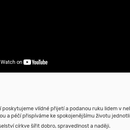
čí poskytujeme vlídné přijetí a podanou ruku lidem v ne
u a péčí přispíváme ke spokojenějšímu životu jednotliv
lství církve šířit dobro, spravedlnost a naději.