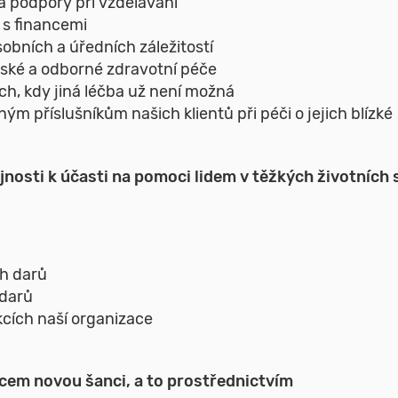
 podpory při vzdělávání
s financemi
obních a úředních záležitostí
lské a odborné zdravotní péče
ích, kdy jiná léčba už není možná
m příslušníkům našich klientů při péči o jejich blízké
nosti k účasti na pomoci lidem v těžkých životních s
ch darů
 darů
kcích naší organizace
ěcem novou šanci, a to prostřednictvím