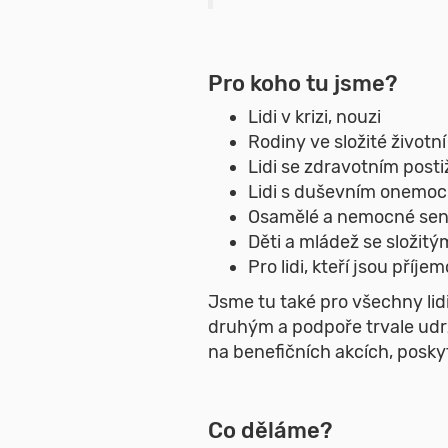
Pro koho tu jsme?
Lidi v krizi, nouzi
Rodiny ve složité životní
Lidi se zdravotním post
Lidi s duševním onemo
Osamělé a nemocné sen
Děti a mládež se složi
Pro lidi, kteří jsou příj
Jsme tu také pro všechny lidi
druhým a podpoře trvale udrž
na benefičních akcích, posky
Co děláme?