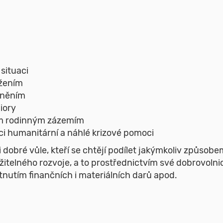
 situaci
ižením
cněním
iory
tým rodinným zázemím
emci humanitární a náhlé krizové pomoci
 dobré vůle, kteří se chtějí podílet jakýmkoliv způsob
itelného rozvoje, a to prostřednictvím své dobrovolnic
tnutím finančních i materiálních darů apod.