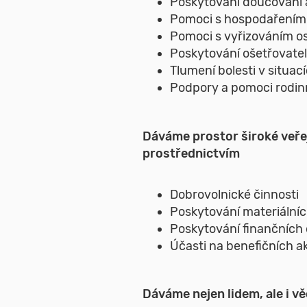
Poskytování doučování a
Pomoci s hospodařením 
Pomoci s vyřizováním os
Poskytování ošetřovate
Tlumení bolesti v situac
Podpory a pomoci rodinný
Dáváme prostor široké veřej
prostřednictvím
Dobrovolnické činnosti
Poskytování materiální
Poskytování finančních
Účasti na benefičních a
Dáváme nejen lidem, ale i v