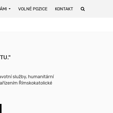
NÁMI
VOLNÉ POZICE
KONTAKT
TU."
ravotní služby, humanitární
zařízením Římskokatolické