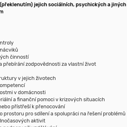
překlenutím) jejich sociálních, psychických a jinýc
ím
ntroly
 nácviků
vých činností
 přebírání zodpovědnosti za vlastní život
uktury v jejich životech
kompetencí
ostmi v domácnosti
iální a finanční pomoci v krizových situacích
ebo přístřeší k přenocování
prostoru pro sdílení a spolupráci na řešení problémů
lnočasových aktivit