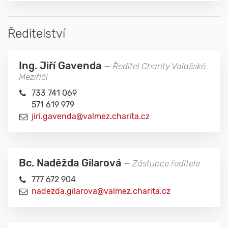
Ředitelství
Ing. Jiří Gavenda
— Ředitel Charity Valašské
Meziříčí
733 741 069
571 619 979
jiri.gavenda@valmez.charita.cz
Bc. Naděžda Gilarová
— Zástupce ředitele
777 672 904
nadezda.gilarova@valmez.charita.cz