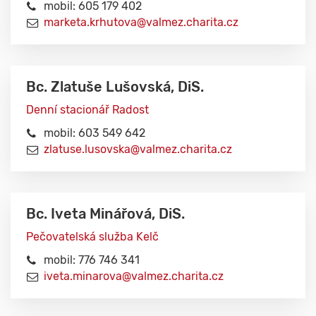
mobil: 605 179 402
marketa.krhutova@valmez.charita.cz
Bc. Zlatuše Lušovská, DiS.
Denní stacionář Radost
mobil: 603 549 642
zlatuse.lusovska@valmez.charita.cz
Bc. Iveta Minářová, DiS.
Pečovatelská služba Kelč
mobil: 776 746 341
iveta.minarova@valmez.charita.cz