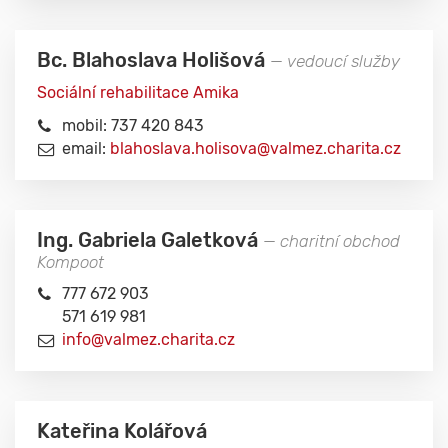
Bc. Blahoslava Holišová
— vedoucí služby
Sociální rehabilitace Amika
mobil: 737 420 843
email:
blahoslava.holisova@valmez.charita.cz
Ing. Gabriela Galetková
— charitní obchod
Kompoot
777 672 903
571 619 981
info@valmez.charita.cz
Kateřina Kolářová