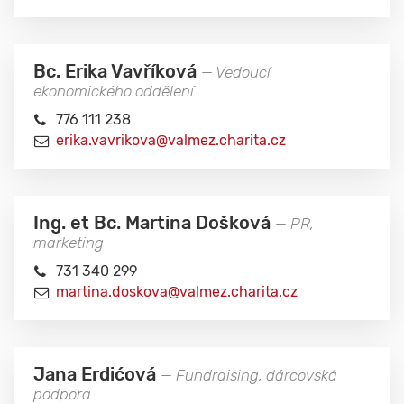
Bc. Erika Vavříková
— Vedoucí
ekonomického oddělení
776 111 238
erika.vavrikova@valmez.charita.cz
Ing. et Bc. Martina Došková
— PR,
marketing
731 340 299
martina.doskova@valmez.charita.cz
Jana Erdićová
— Fundraising, dárcovská
podpora