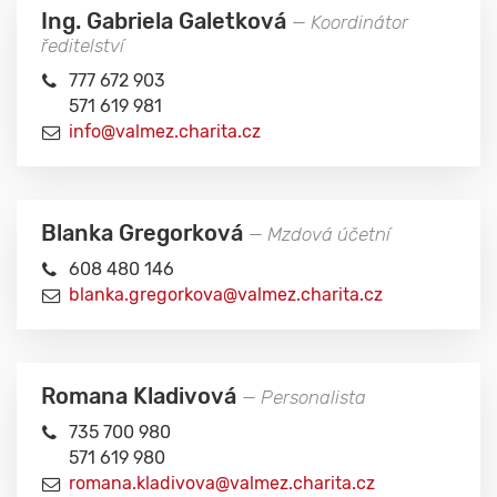
Ing. Gabriela Galetková
— Koordinátor
ředitelství
777 672 903
571 619 981
info@valmez.charita.cz
Blanka Gregorková
— Mzdová účetní
608 480 146
blanka.gregorkova@valmez.charita.cz
Romana Kladivová
— Personalista
735 700 980
571 619 980
romana.kladivova@valmez.charita.cz