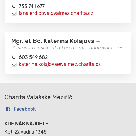
733 741 677
jana.erdicova@valmez.charita.cz
Mgr. et Bc. Kateřina Kolajová
—
Pastorační asistent a koordinátor dobrovolnictví
603 549 682
katerina.kolajova@valmez.charita.cz
Charita Valašské Meziříčí
Facebook
KDE NÁS NAJDETE
Kpt. Zavadila 1345