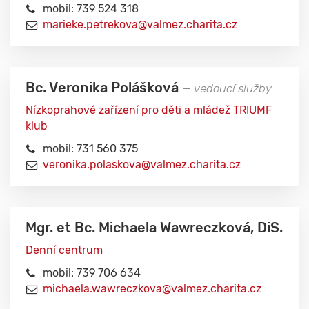
mobil: 739 524 318
marieke.petrekova@valmez.charita.cz
Bc. Veronika Polášková
— vedoucí služby
Nízkoprahové zařízení pro děti a mládež TRIUMF
klub
mobil: 731 560 375
veronika.polaskova@valmez.charita.cz
Mgr. et Bc. Michaela Wawreczková, DiS.
Denní centrum
mobil: 739 706 634
michaela.wawreczkova@valmez.charita.cz