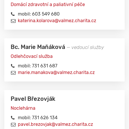
Domácí zdravotní a paliativní péče
mobil: 603 549 680
katerina.kolarova@valmez.charita.cz
Bc. Marie Maňáková
— vedoucí služby
Odlehčovací služba
mobil: 731 631 687
marie.manakova@valmez.charita.cz
Pavel Březovják
Noclehárna
mobil: 731 626 134
pavel.brezovjak@valmez.charita.cz