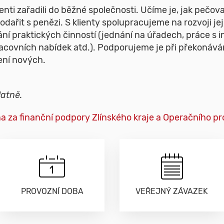
lienti zařadili do běžné společnosti. Učíme je, jak pečo
podařit s penězi. S klienty spolupracujeme na rozvoji j
ání praktických činností (jednání na úřadech, práce s 
acovních nabídek atd.). Podporujeme je při překonávání
ení nových.
atně.
ána za finanční podpory Zlínského kraje a Operačního 
PROVOZNÍ DOBA
VEŘEJNÝ ZÁVAZEK