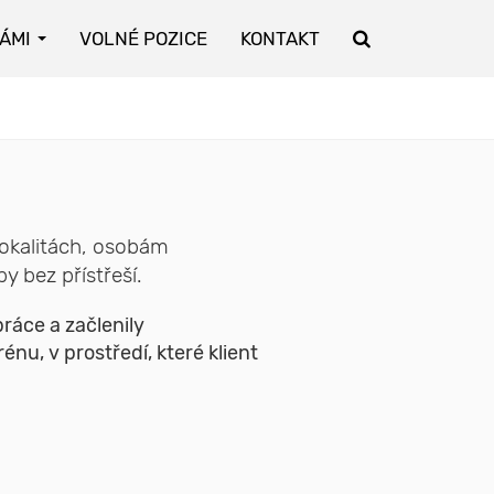
NÁMI
VOLNÉ POZICE
KONTAKT
lokalitách, osobám
 bez přístřeší.
ráce a začlenily
nu, v prostředí, které klient