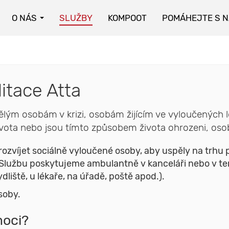
O NÁS
SLUŽBY
KOMPOOT
POMÁHEJTE S 
litace Atta
lým osobám v krizi, osobám žijícím ve vyloučených 
vota nebo jsou tímto způsobem života ohrozeni, osoby
ozvíjet sociálně vyloučené osoby, aby uspěly na trhu p
 Službu poskytujeme ambulantně v kanceláři nebo v teré
dliště, u lékaře, na úřadě, poště apod.).
osoby.
oci?