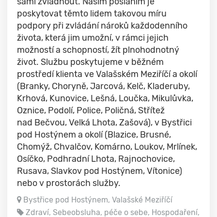
sami zvládnout. Našim posláním je
poskytovat těmto lidem takovou míru
podpory při zvládání nároků každodenního
života, která jim umožní, v rámci jejich
možností a schopností, žít plnohodnotný
život. Službu poskytujeme v běžném
prostředí klienta ve Valašském Meziříčí a okolí
(Branky, Choryně, Jarcová, Kelč, Kladeruby,
Krhová, Kunovice, Lešná, Loučka, Mikulůvka,
Oznice, Podolí, Police, Poličná, Střítež
nad Bečvou, Velká Lhota, Zašová), v Bystřici
pod Hostýnem a okolí (Blazice, Brusné,
Chomýž, Chvalčov, Komárno, Loukov, Mrlínek,
Osíčko, Podhradní Lhota, Rajnochovice,
Rusava, Slavkov pod Hostýnem, Vítonice)
nebo v prostorách služby.
Bystřice pod Hostýnem, Valašské Meziříčí
Zdraví, Sebeobsluha, péče o sebe, Hospodaření,